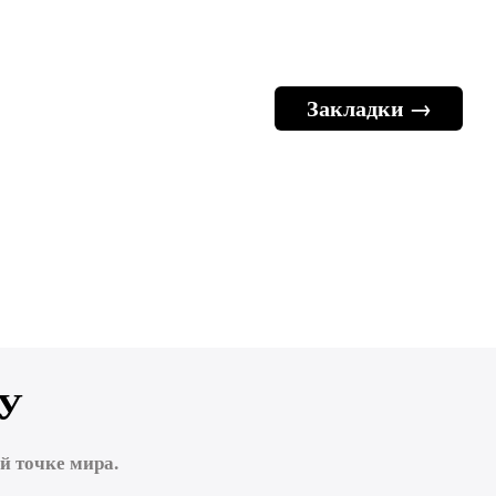
Закладки →
У
 точке мира.