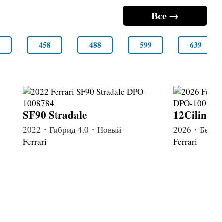
Все →
5
458
488
599
639
SF90 Stradale
12Cilindr
2022・Гибрид 4.0・Новый
2026・Бензи
Ferrari
Ferrari