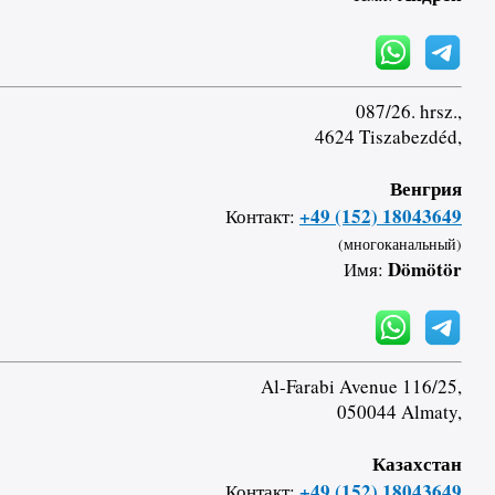
087/26. hrsz.,
4624 Tiszabezdéd,
Венгрия
+49 (152) 18043649
Контакт:
(многоканальный)
Dömötör
Имя:
Al-Farabi Avenue 116/25,
050044 Almaty,
Казахстан
+49 (152) 18043649
Контакт: