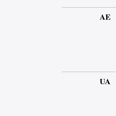
AE
UA