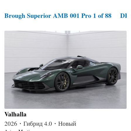
Brough Superior AMB 001 Pro 1 of 88
DB
Valhalla
2026・Гибрид 4.0・Новый