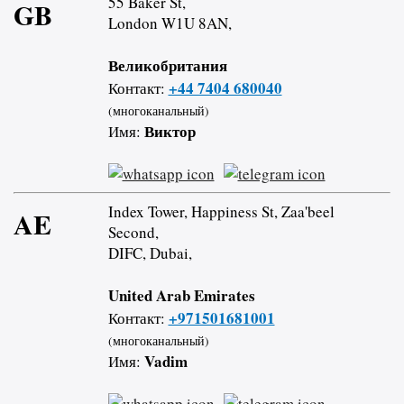
55 Baker St,
GB
London W1U 8AN,
Великобритания
+44 7404 680040
Контакт:
(многоканальный)
Виктор
Имя:
Index Tower, Happiness St, Zaa'beel
AE
Second,
DIFC, Dubai,
United Arab Emirates
+971501681001
Контакт:
(многоканальный)
Vadim
Имя: