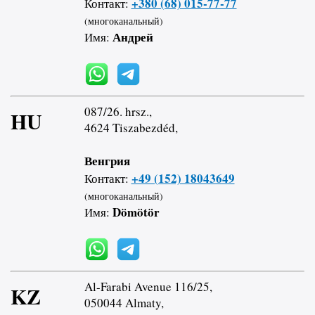
+380 (68) 015-77-77
Контакт:
(многоканальный)
Андрей
Имя:
087/26. hrsz.,
HU
4624 Tiszabezdéd,
Венгрия
+49 (152) 18043649
Контакт:
(многоканальный)
Dömötör
Имя:
Al-Farabi Avenue 116/25,
KZ
050044 Almaty,