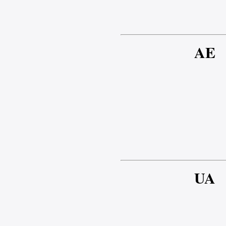
AE
UA