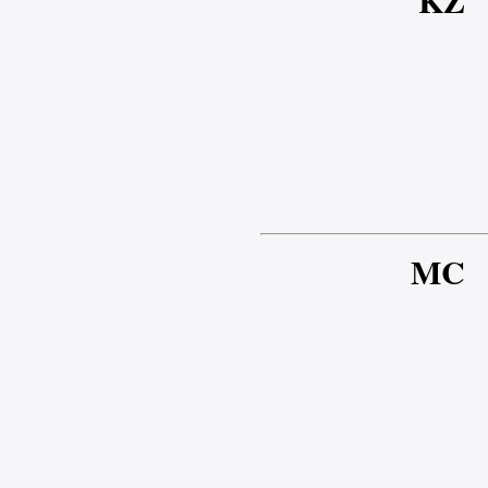
KZ
MC