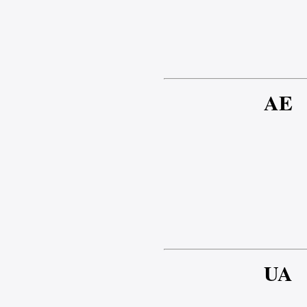
AE
UA