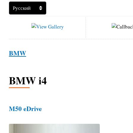
BMW
BMW i4
M50 eDrive