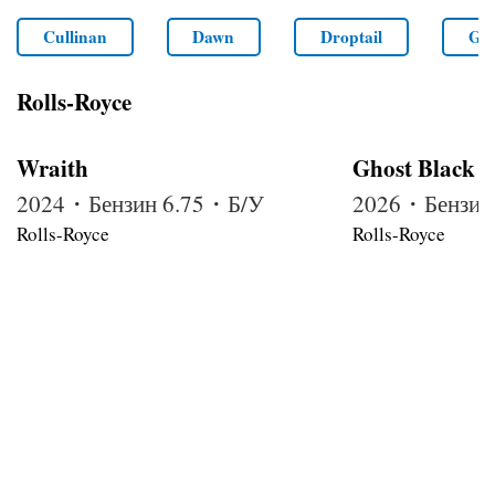
Cullinan
Dawn
Droptail
Gho
Rolls-Royce
Wraith
Ghost Black 
2024・Бензин 6.75・Б/У
2026・Бензин
Rolls-Royce
Rolls-Royce