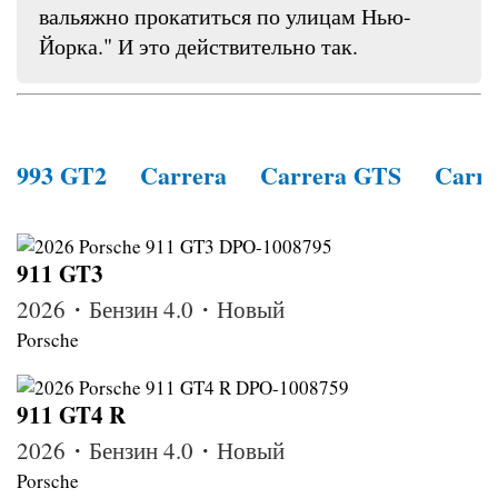
вальяжно прокатиться по улицам Нью-
Йорка." И это действительно так.
993 GT2
Carrera
Carrera GTS
Carre
911 GT3
2026・Бензин 4.0・Новый
Porsche
911 GT4 R
2026・Бензин 4.0・Новый
Porsche