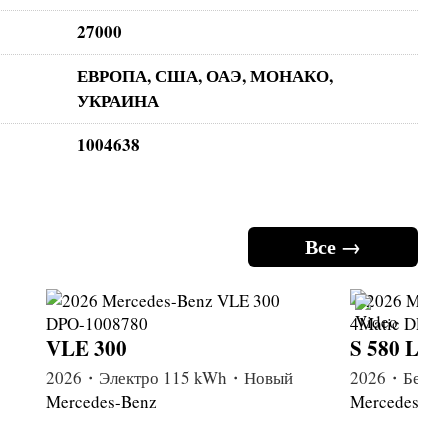
27000
ЕВРОПА, США, ОАЭ, МОНАКО,
УКРАИНА
1004638
Все →
VLE 300
S 580 Lon
2026・Электро 115 kWh・Новый
2026・Бензи
Mercedes-Benz
Mercedes-Be