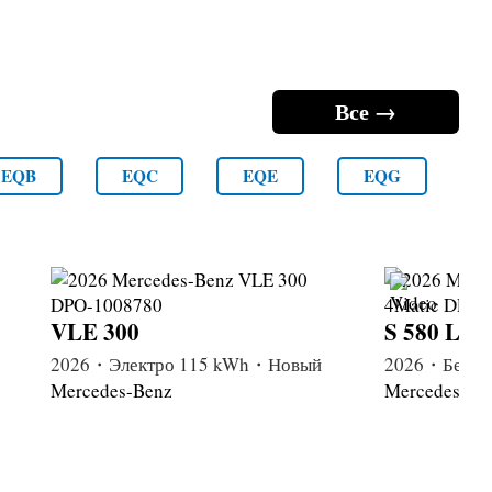
Все →
EQB
EQC
EQE
EQG
VLE 300
S 580 Lon
2026・Электро 115 kWh・Новый
2026・Бензи
Mercedes-Benz
Mercedes-Be