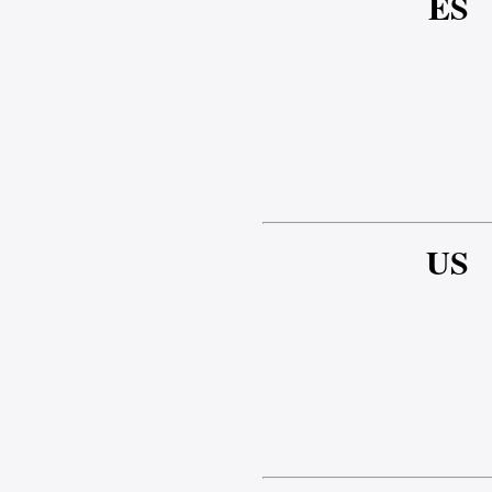
ES
US