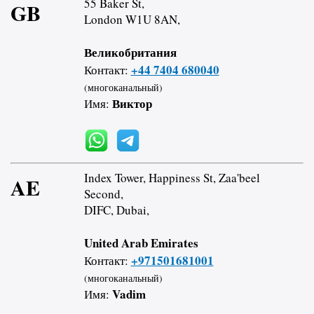
55 Baker St,
GB
London W1U 8AN,
Великобритания
+44 7404 680040
Контакт:
(многоканальный)
Виктор
Имя:
Index Tower, Happiness St, Zaa'beel
AE
Second,
DIFC, Dubai,
United Arab Emirates
+971501681001
Контакт:
(многоканальный)
Vadim
Имя: