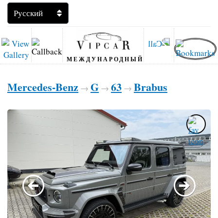
МЕЖДУНАРОДНЫЙ
Mercedes-Benz
G
63
Brabus
→
→
→