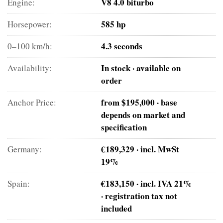
V8 4.0 biturbo
Engine:
585 hp
Horsepower:
4.3 seconds
0–100 km/h:
In stock · available on
Availability:
order
from $195,000 · base
Anchor Price:
depends on market and
specification
€189,329 · incl. MwSt
Germany:
19%
€183,150 · incl. IVA 21%
Spain:
· registration tax not
included