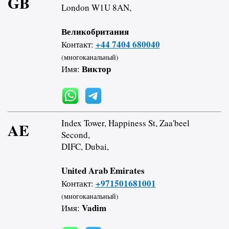
GB
London W1U 8AN,
Великобритания
+44 7404 680040
Контакт:
(многоканальный)
Виктор
Имя:
Index Tower, Happiness St, Zaa'beel
AE
Second,
DIFC, Dubai,
United Arab Emirates
+971501681001
Контакт:
(многоканальный)
Vadim
Имя: