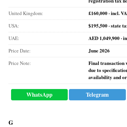
registration tax n
£160,000 · incl. 
United Kingdom:
$195,500 · state t
USA:
AED 1,049,900 · i
UAE:
June 2026
Price Date:
Final transaction 
Price Note:
due to specificatio
availability and o
WhatsApp
Telegram
G