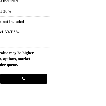
ot included
VAT 20%
ax not included
ncl. VAT 5%
value may be higher
n, options, market
rder queue.