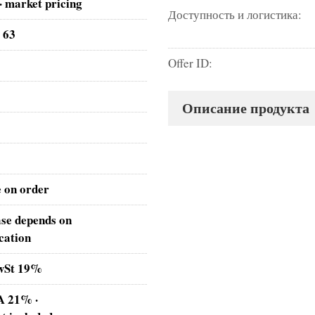
· market pricing
Доступность и логистика:
 63
Offer ID:
Описание продукта
e on order
ase depends on
cation
MwSt 19%
VA 21% ·