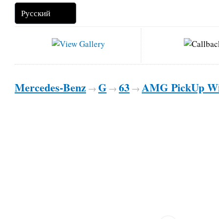
Mercedes-Benz
G
63
AMG PickUp Wi
→
→
→