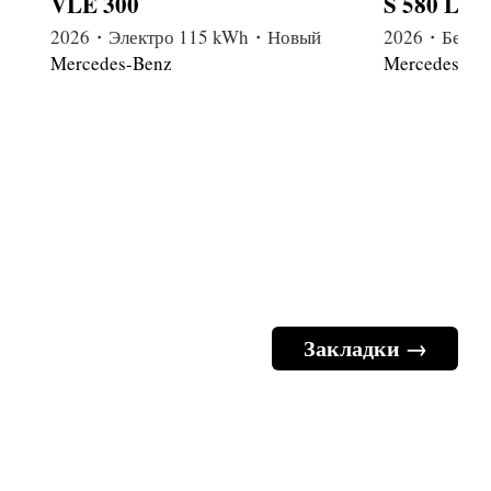
VLE 300
S 580 Lon
2026・Электро 115 kWh・Новый
2026・Бензи
Mercedes-Benz
Mercedes-Be
Закладки →