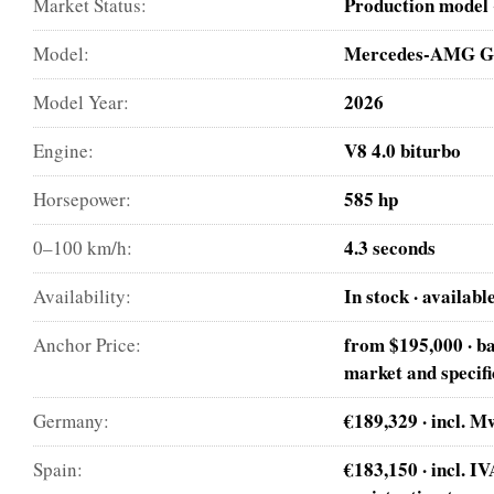
Production model 
Market Status:
Mercedes-AMG G
Model:
2026
Model Year:
V8 4.0 biturbo
Engine:
585 hp
Horsepower:
4.3 seconds
0–100 km/h:
In stock · availabl
Availability:
from $195,000 · b
Anchor Price:
market and specifi
€189,329 · incl. 
Germany:
€183,150 · incl. I
Spain: