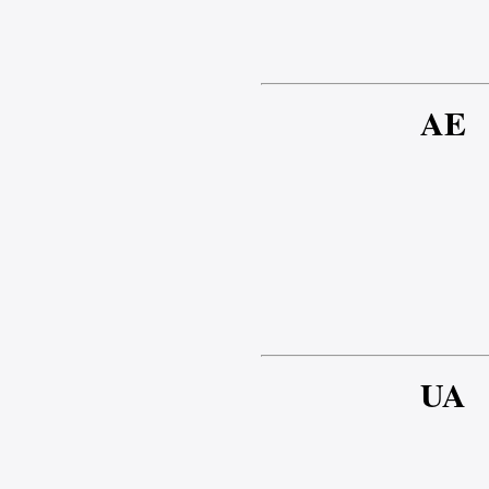
AE
UA