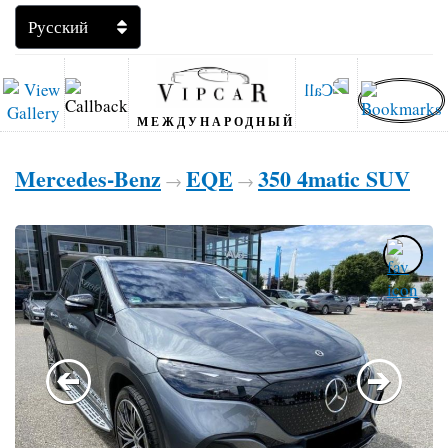
МЕЖДУНАРОДНЫЙ
Mercedes-Benz
EQE
350 4matic SUV
→
→