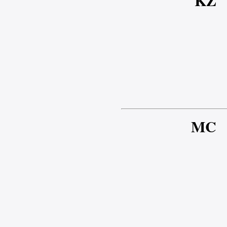
KZ
MC