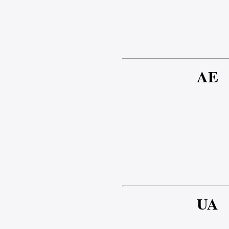
AE
UA