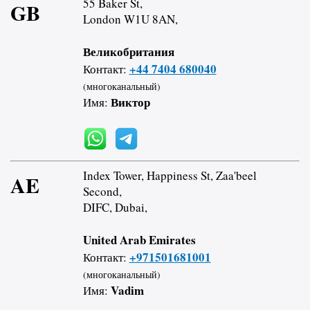
55 Baker St,
GB
London W1U 8AN,
Великобритания
+44 7404 680040
Контакт:
(многоканальный)
Виктор
Имя:
Index Tower, Happiness St, Zaa'beel
AE
Second,
DIFC, Dubai,
United Arab Emirates
+971501681001
Контакт:
(многоканальный)
Vadim
Имя: