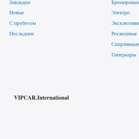
Закладки
Бронирова
Новые
Электро
С пробегом
Эксклюзив
Последние
Роскошные
Спортивны
Гиперкары
VIPCAR.International