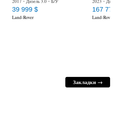
2017・Дизель 3.0・Б/У
2023・Дизел
39 999 $
167 777
Land-Rover
Land-Rover
Закладки →