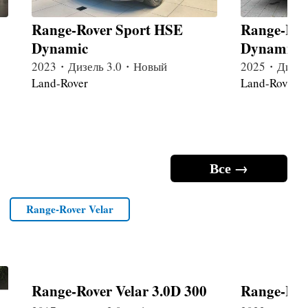
Range-Rover Sport HSE
Range-Rov
Dynamic
Dynamic
2023・Дизель 3.0・Новый
2025・Дизел
Land-Rover
Land-Rover
Все →
Range-Rover Velar
Range-Rover Velar 3.0D 300
Range-Ro