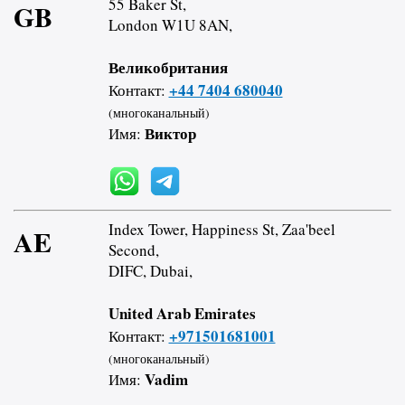
55 Baker St,
GB
London W1U 8AN,
Великобритания
+44 7404 680040
Контакт:
(многоканальный)
Виктор
Имя:
Index Tower, Happiness St, Zaa'beel
AE
Second,
DIFC, Dubai,
United Arab Emirates
+971501681001
Контакт:
(многоканальный)
Vadim
Имя: