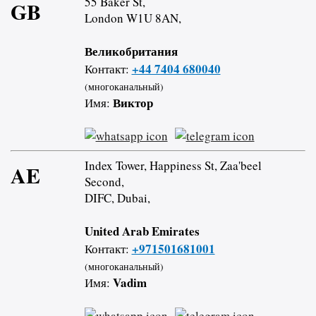
55 Baker St,
GB
London W1U 8AN,
Великобритания
+44 7404 680040
Контакт:
(многоканальный)
Виктор
Имя:
Index Tower, Happiness St, Zaa'beel
AE
Second,
DIFC, Dubai,
United Arab Emirates
+971501681001
Контакт:
(многоканальный)
Vadim
Имя: