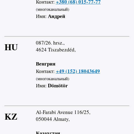
+380 (68) 015-77-77
Контакт:
(многоканальный)
Андрей
Имя:
087/26. hrsz.,
HU
4624 Tiszabezdéd,
Венгрия
+49 (152) 18043649
Контакт:
(многоканальный)
Dömötör
Имя:
Al-Farabi Avenue 116/25,
KZ
050044 Almaty,
Казахстан