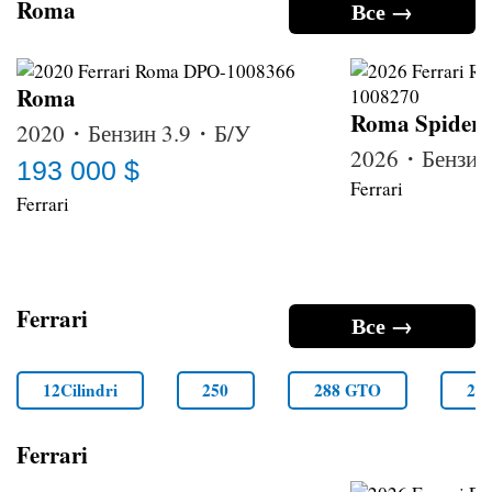
Roma
Все →
Roma
Roma Spider
2020・Бензин 3.9・Б/У
2026・Бензин
193 000 $
Ferrari
Ferrari
Ferrari
Все →
12Cilindri
250
288 GTO
29
Ferrari