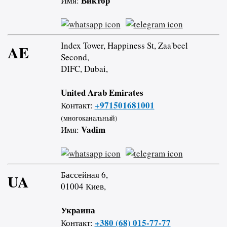
Виктор
Имя:
Index Tower, Happiness St, Zaa'beel
AE
Second,
DIFC, Dubai,
United Arab Emirates
+971501681001
Контакт:
(многоканальный)
Vadim
Имя:
Бассейная 6,
UA
01004 Киев,
Украина
+380 (68) 015-77-77
Контакт: