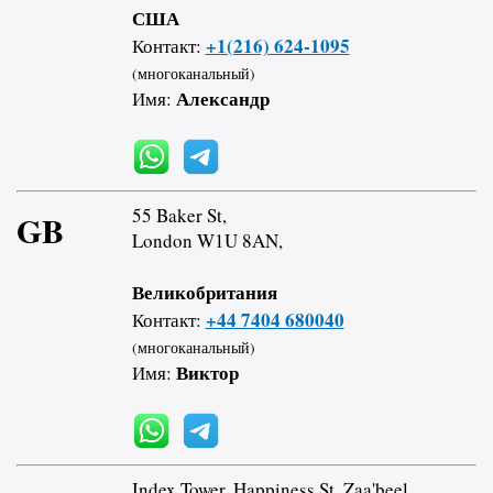
США
+1(216) 624-1095
Контакт:
(многоканальный)
Александр
Имя:
55 Baker St,
GB
London W1U 8AN,
Великобритания
+44 7404 680040
Контакт:
(многоканальный)
Виктор
Имя:
Index Tower, Happiness St, Zaa'beel