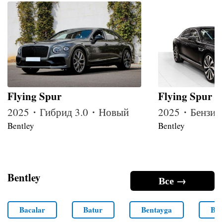
Flying Spur
Flying Spur A
2025・Гибрид 3.0・Новый
2025・Бензин
Bentley
Bentley
Bentley
Все →
Bacalar
Batur
Bentayga
Ben