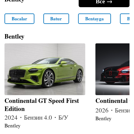
Все →
Bacalar
Batur
Bentayga
Ben
Bentley
Continental GT Speed First
Continental G
Edition
2026・Бензин
2024・Бензин 4.0・Б/У
Bentley
Bentley