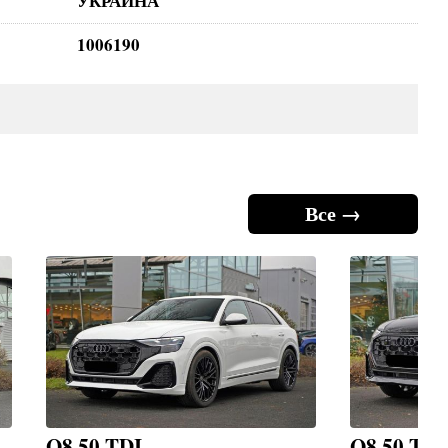
УКРАИНА
1006190
Все →
Q8 50 TDI
Q8 50 TDI