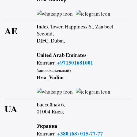
Index Tower, Happiness St, Zaa'beel
AE
Second,
DIFC, Dubai,
United Arab Emirates
+971501681001
Контакт:
(многоканальный)
Vadim
Имя:
Бассейная 6,
UA
01004 Киев,
Украина
+380 (68) 015-77-77
Контакт: